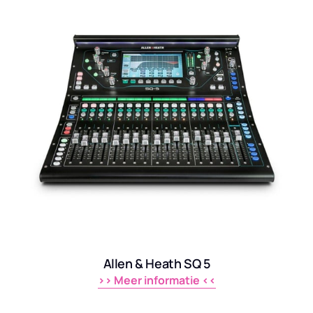
Allen & Heath SQ 5
>> 
Meer 
informatie 
<<