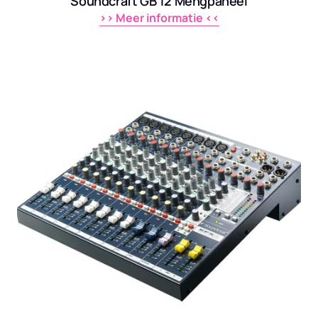
Soundcraft GB 12 Mengpaneel
>> 
Meer 
informatie 
<<