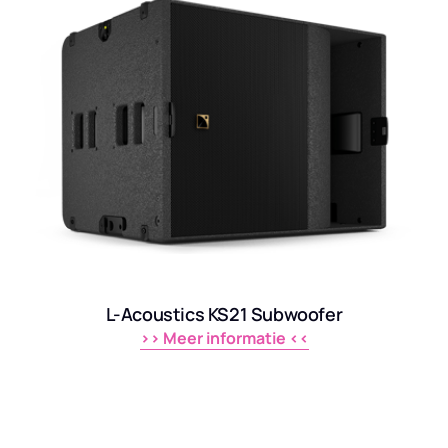
L-Acoustics KS21 Subwoofer
>> 
Meer 
informatie 
<<