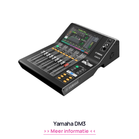
Yamaha DM3
>> 
Meer 
informatie 
<<