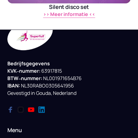
Silent disco set
>> 
Meer 
informatie 
<<
Bedrijfsgegevens

KVK‒
nummer: 
BTW‒
nummer: 
IBAN:
NL30RABO0305641956

Gevestigd 
in 
Gouda, 
Nederland
Menu