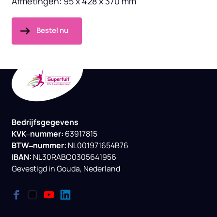
Afmetingen: 95 x 428 x 370 mm
Bestel nu
Bedrijfsgegevens

KVK‒
nummer: 
BTW‒
nummer: 
IBAN:
NL30RABO0305641956

Gevestigd 
in 
Gouda, 
Nederland