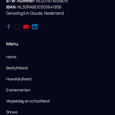
BTW‒
nummer: 
IBAN:
NL30RABO0305641956

Gevestigd 
in 
Gouda, 
Nederland
Menu
Home
Bedrijfsfeest
Huwelijksfeest
Evenementen
Verjaardag en schoolfeest
Shows