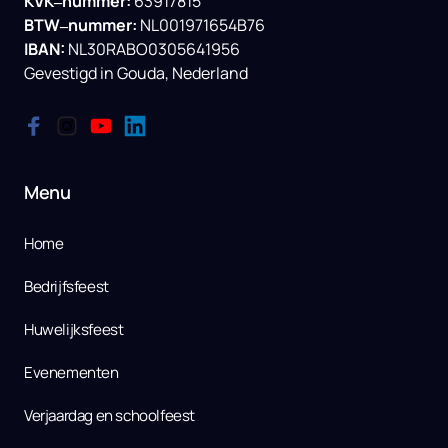
KVK‒
nummer: 
BTW‒
nummer: 
IBAN:
NL30RABO0305641956

Gevestigd 
in 
Gouda, 
Nederland
Menu
Home
Bedrijfsfeest
Huwelijksfeest
Evenementen
Verjaardag en schoolfeest