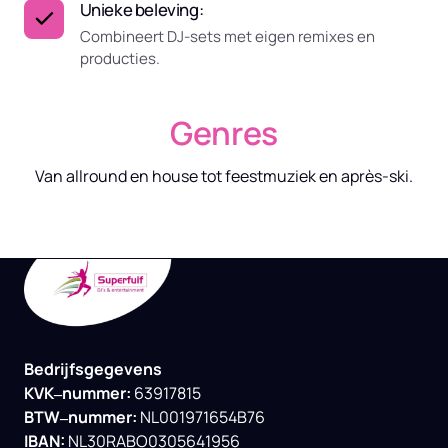
Unieke beleving:
Combineert DJ-sets met eigen remixes en
producties.
Genres
Bedrijfsgegevens

KVK‒
nummer: 
BTW‒
nummer: 
IBAN:
NL30RABO0305641956
