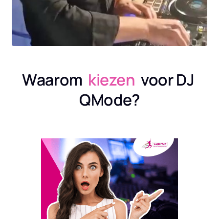
Waarom  
kiezen
  voor DJ 
QMode?