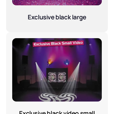
Exclusive black large
Exclusive 
black 
video 
small